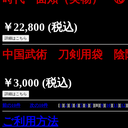
￥22,800
(税込)
中国武術 刀剣用袋 陰
￥3,000
(税込)
前の10件
次の10件
[
1
][
2
][
3
][
4
][
5
][
6
][
7
][
8
][
9
][
10
][
11
][
12
]
ご利用方法