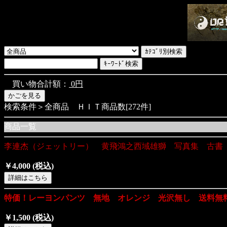
買い物合計額：
0円
検索条件＞全商品 ＨＩＴ商品数[272件]
商品一覧
李連杰（ジェットリー） 黄飛鴻之西域雄獅 写真集 古書
￥4,000
(税込)
特価！レーヨンパンツ 無地 オレンジ 光沢無し 送料無
￥1,500
(税込)