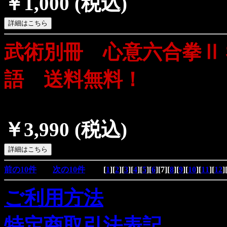
￥1,000
(税込)
武術別冊 心意六合拳Ⅱ
語 送料無料！
￥3,990
(税込)
前の10件
次の10件
[
1
][
2
][
3
][
4
][
5
][
6
][
7
][
8
][
9
][
10
][
11
][
12
]
ご利用方法
特定商取引法表記