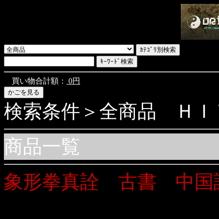
買い物合計額：
0円
検索条件＞全商品 ＨＩＴ商
商品一覧
象形拳真詮 古書 中国