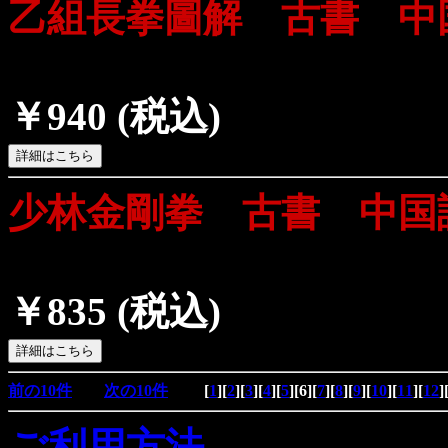
乙組長拳圖解 古書 中
￥940
(税込)
少林金剛拳 古書 中国
￥835
(税込)
前の10件
次の10件
[
1
][
2
][
3
][
4
][
5
][
6
][
7
][
8
][
9
][
10
][
11
][
12
]
ご利用方法