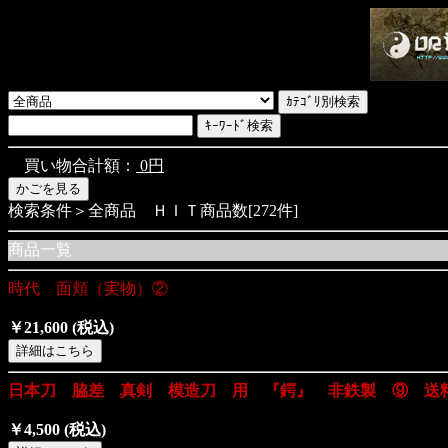
買い物合計額：
0円
検索条件＞全商品 ＨＩＴ商品数[272件]
商品一覧
時代 面頬（実物）②
￥21,600
(税込)
日本刀 脇差 真剣 模造刀 用 『鍔』 非鉄製 ⑨ 送
￥4,500
(税込)