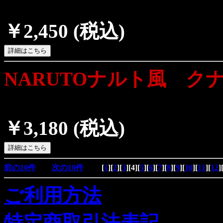
￥2,450
(税込)
NARUTOナルト風 ク
￥3,180
(税込)
前の10件
次の10件
[
1
][
2
][
3
][
4
][
5
][
6
][
7
][
8
][
9
][
10
][
11
][
12
]
ご利用方法
特定商取引法表記