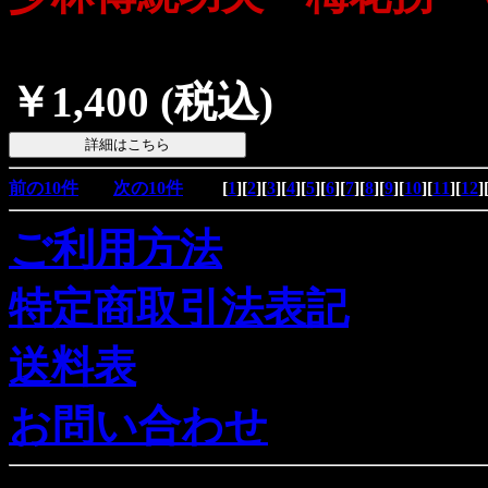
￥1,400
(税込)
前の10件
次の10件
[
1
][
2
][
3
][
4
][
5
][
6
][
7
][
8
][
9
][
10
][
11
][
12
]
ご利用方法
特定商取引法表記
送料表
お問い合わせ