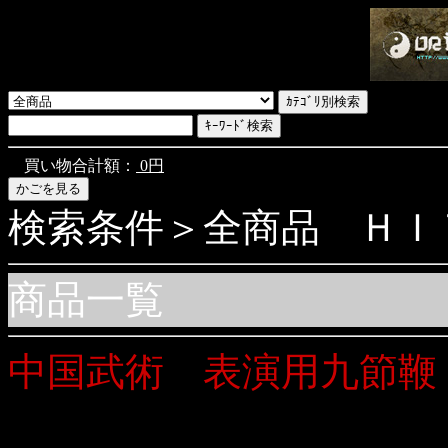
買い物合計額：
0円
検索条件＞全商品 ＨＩＴ商
商品一覧
中国武術 表演用九節鞭