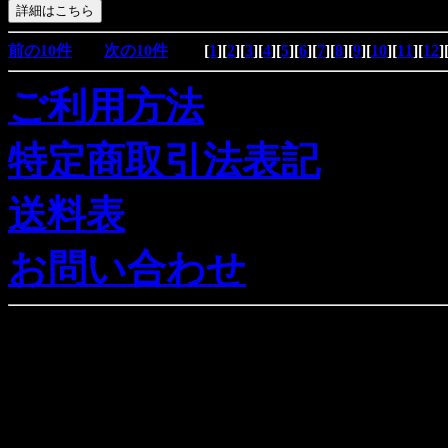
前の10件
次の10件
[
1
][
2
][
3
][
4
][
5
][
6
][
7
][
8
][
9
][
10
][
11
][
12
]
ご利用方法
特定商取引法表記
送料表
お問い合わせ