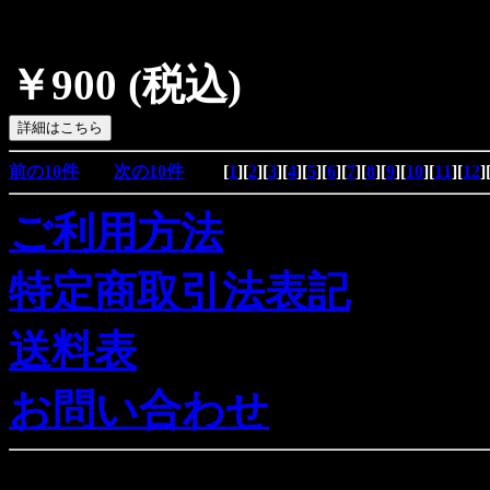
￥900
(税込)
前の10件
次の10件
[
1
][
2
][
3
][
4
][
5
][
6
][
7
][
8
][
9
][
10
][
11
][
12
]
ご利用方法
特定商取引法表記
送料表
お問い合わせ