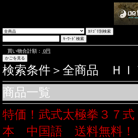
買い物合計額：
0円
検索条件＞全商品 ＨＩＴ商
商品一覧
特価！武式太極拳３７式
本 中国語 送料無料！