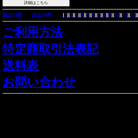
前の10件
次の10件
[
1
][
2
][
3
][
4
][
5
][
6
][
7
][
8
][
9
][
10
][
11
][
12
]
ご利用方法
特定商取引法表記
送料表
お問い合わせ