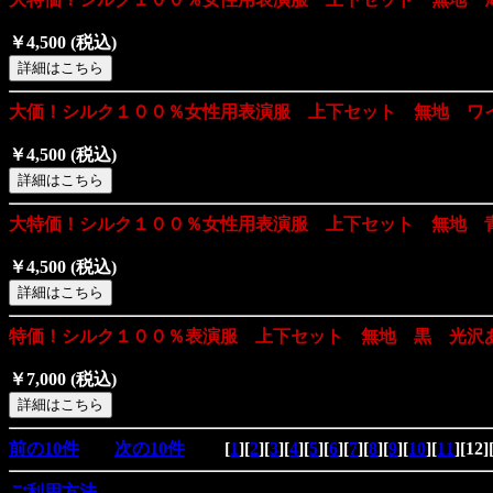
￥4,500
(税込)
大価！シルク１００％女性用表演服 上下セット 無地 ワ
￥4,500
(税込)
大特価！シルク１００％女性用表演服 上下セット 無地 
￥4,500
(税込)
特価！シルク１００％表演服 上下セット 無地 黒 光沢
￥7,000
(税込)
前の10件
次の10件
[
1
][
2
][
3
][
4
][
5
][
6
][
7
][
8
][
9
][
10
][
11
][
12
]
ご利用方法