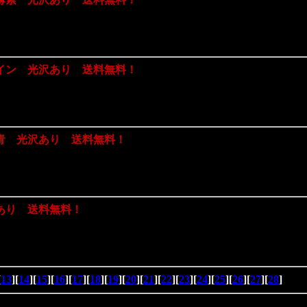
イン 光沢あり 送料無料！
青 光沢あり 送料無料！
あり 送料無料！
[
13
][
14
][
15
][
16
][
17
][
18
][
19
][
20
][
21
][
22
][
23
][
24
][
25
][
26
][
27
][
28
]